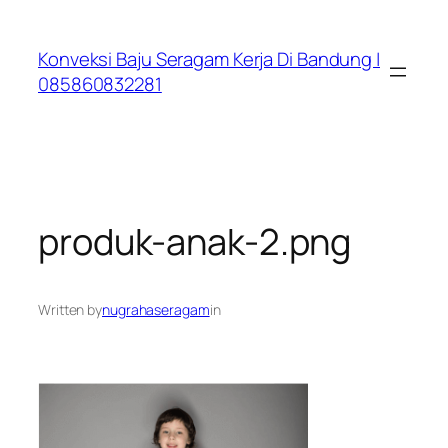
Lewati
ke
Konveksi Baju Seragam Kerja Di Bandung |
konten
085860832281
produk-anak-2.png
Written by
nugrahaseragam
in