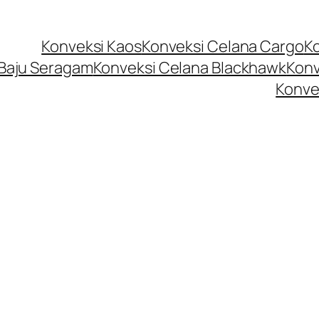
Konveksi Kaos
Konveksi Celana Cargo
K
 Baju Seragam
Konveksi Celana Blackhawk
Konv
Konve