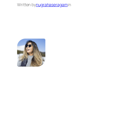
Written by
nugrahaseragam
in