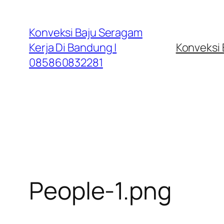
Lewati
ke
Konveksi Baju Seragam
konten
Kerja Di Bandung |
Konveksi
085860832281
People-1.png