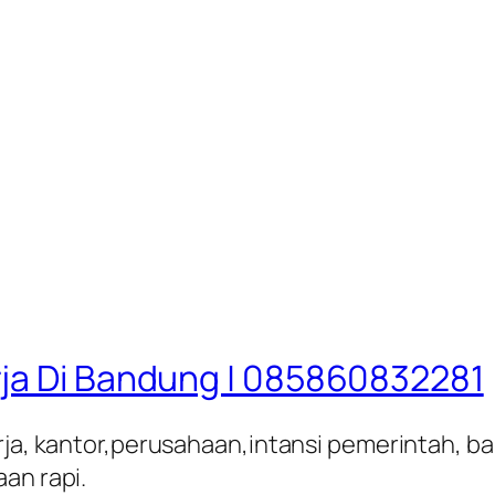
rja Di Bandung | 085860832281
rja, kantor,perusahaan,intansi pemerintah, ban
an rapi.