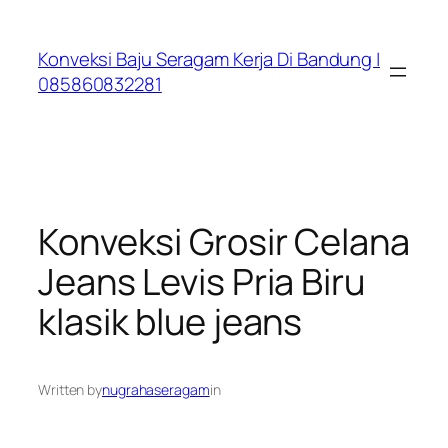
Lewati
ke
Konveksi Baju Seragam Kerja Di Bandung |
konten
085860832281
Konveksi Grosir Celana
Jeans Levis Pria Biru
klasik blue jeans
Written by
nugrahaseragam
in