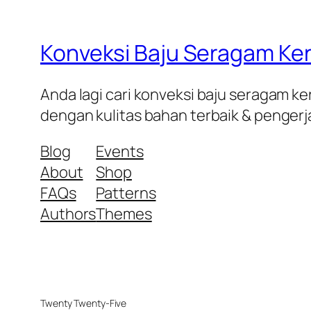
Konveksi Baju Seragam Ke
Anda lagi cari konveksi baju seragam ke
dengan kulitas bahan terbaik & pengerja
Blog
Events
About
Shop
FAQs
Patterns
Authors
Themes
Twenty Twenty-Five