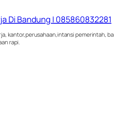
rja Di Bandung | 085860832281
rja, kantor,perusahaan,intansi pemerintah, ban
an rapi.