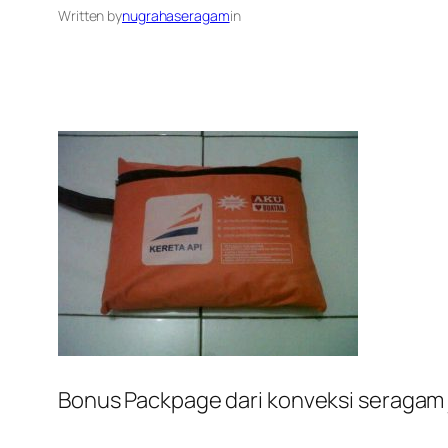
Written by
nugrahaseragam
in
Bonus Packpage dari konveksi seragam 