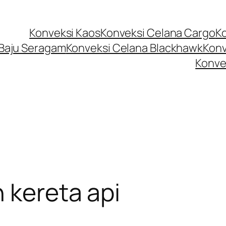
Konveksi Kaos
Konveksi Celana Cargo
K
 Baju Seragam
Konveksi Celana Blackhawk
Konv
Konve
 kereta api