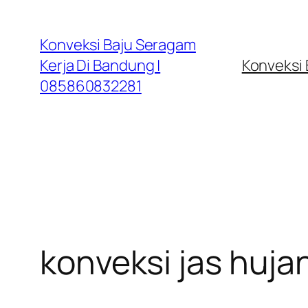
Lewati
ke
Konveksi Baju Seragam
konten
Kerja Di Bandung |
Konveksi
085860832281
konveksi jas hujan