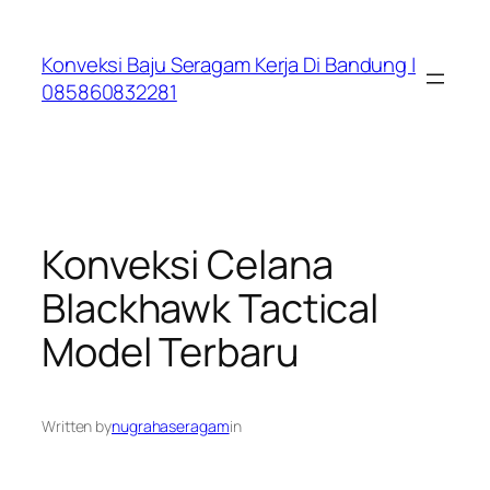
Lewati
ke
Konveksi Baju Seragam Kerja Di Bandung |
konten
085860832281
Konveksi Celana
Blackhawk Tactical
Model Terbaru
Written by
nugrahaseragam
in