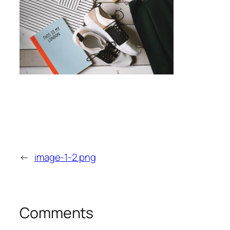
←
image-1-2.png
Comments