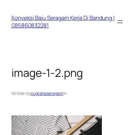
Lewati
ke
Konveksi Baju Seragam Kerja Di Bandung |
konten
085860832281
image-1-2.png
Written by
nugrahaseragam
in