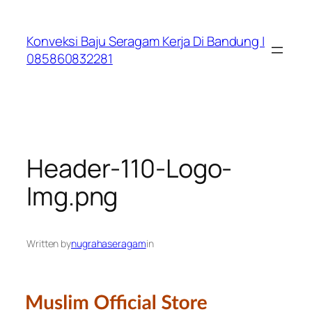
Lewati
ke
Konveksi Baju Seragam Kerja Di Bandung |
konten
085860832281
Header-110-Logo-
Img.png
Written by
nugrahaseragam
in