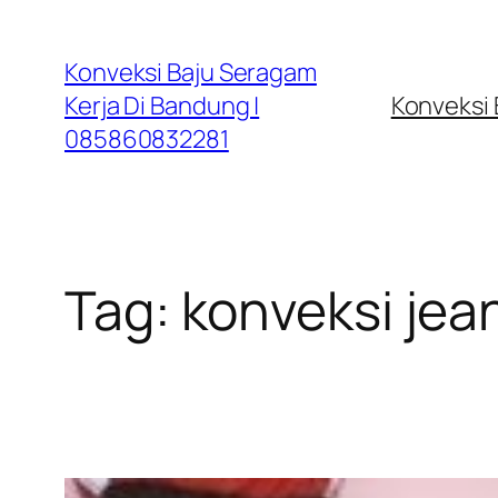
Lewati
ke
Konveksi Baju Seragam
konten
Kerja Di Bandung |
Konveksi
085860832281
Tag:
konveksi je