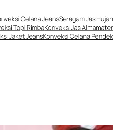
onveksi Celana Jeans
Seragam Jas Hujan
eksi Topi Rimba
Konveksi Jas Almamater
ksi Jaket Jeans
Konveksi Celana Pendek