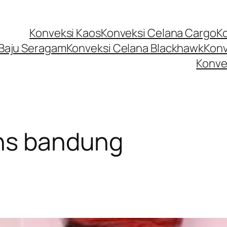
Konveksi Kaos
Konveksi Celana Cargo
K
 Baju Seragam
Konveksi Celana Blackhawk
Konv
Konve
ans bandung