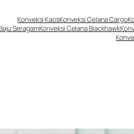
Konveksi Kaos
Konveksi Celana Cargo
K
 Baju Seragam
Konveksi Celana Blackhawk
Konv
Konve