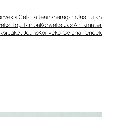
onveksi Celana Jeans
Seragam Jas Hujan
eksi Topi Rimba
Konveksi Jas Almamater
ksi Jaket Jeans
Konveksi Celana Pendek