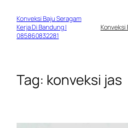
Lewati
ke
Konveksi Baju Seragam
konten
Kerja Di Bandung |
Konveksi
085860832281
Tag:
konveksi jas