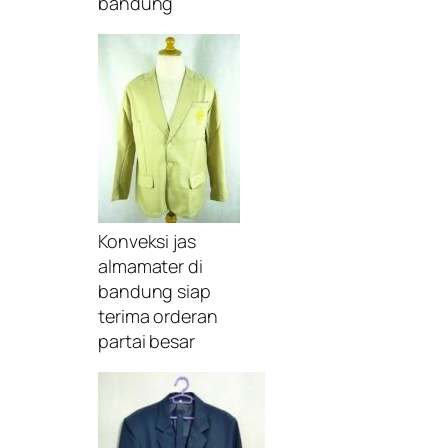
bandung
Konveksi jas
almamater di
bandung siap
terima orderan
partai besar