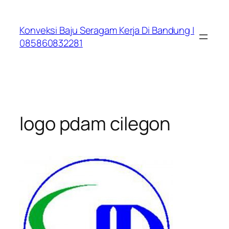
Lewati
ke
Konveksi Baju Seragam Kerja Di Bandung |
konten
085860832281
logo pdam cilegon