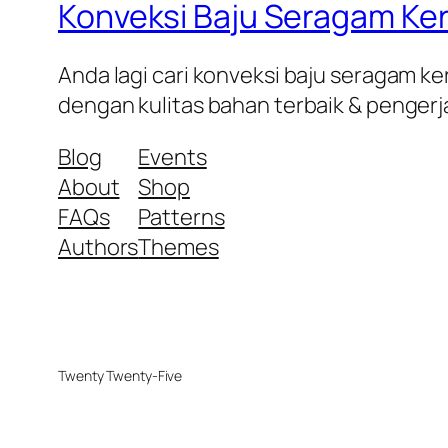
Konveksi Baju Seragam Ke
Anda lagi cari konveksi baju seragam ke
dengan kulitas bahan terbaik & pengerja
Blog
Events
About
Shop
FAQs
Patterns
Authors
Themes
Twenty Twenty-Five