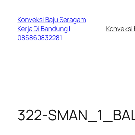
Lewati
ke
Konveksi Baju Seragam
konten
Kerja Di Bandung |
Konveksi
085860832281
322-SMAN_1_BA