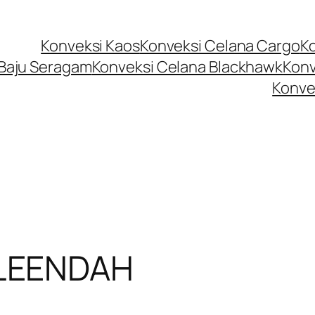
Konveksi Kaos
Konveksi Celana Cargo
K
 Baju Seragam
Konveksi Celana Blackhawk
Konv
Konve
LEENDAH