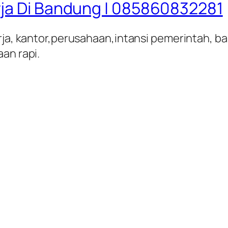
rja Di Bandung | 085860832281
rja, kantor,perusahaan,intansi pemerintah, ban
an rapi.