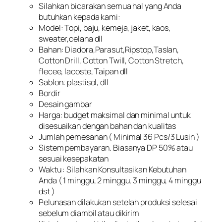
Silahkan bicarakan semua hal yang Anda
butuhkan kepada kami:
Model: Topi, baju, kemeja, jaket, kaos,
sweater,celana dll
Bahan: Diadora,Parasut,Ripstop,Taslan,
Cotton Drill, Cotton Twill, Cotton Stretch,
flecee, lacoste, Taipan dll
Sablon: plastisol, dll
Bordir
Desain gambar
Harga: budget maksimal dan minimal untuk
disesuaikan dengan bahan dan kualitas
Jumlah pemesanan ( Minimal 36 Pcs/3 Lusin )
Sistem pembayaran. Biasanya DP 50% atau
sesuai kesepakatan
Waktu : Silahkan Konsultasikan Kebutuhan
Anda ( 1 minggu, 2 minggu, 3 minggu, 4 minggu
dst )
Pelunasan dilakukan setelah produksi selesai
sebelum diambil atau dikirim